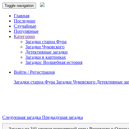
Toggle navigation
Главная
Последние
Случайные
Популярные
Категории
Загадки старца Фура
Загадки Чуковского
Детективные загадки
Загадки в картинках
Загадки: Волшебная история
Войти / Регистрация
Загадки старца Фура
Загадки Чуковского
Детективные за
Следующая загадка
Предыдущая загадка
Загадка из 341 уровня популярной игры Вконтакте и Однок