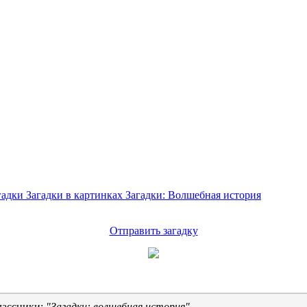
гадки
Загадки в картинках
Загадки: Волшебная история
Отправить загадку
лассники:
"Загадки: волшебная история"