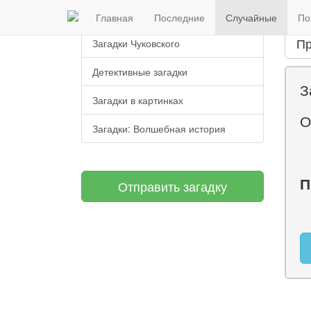
Загадки старца Фура
Главная
Последние
Случайные
По
Пр
Загадки Чуковского
Детективные загадки
З
Загадки в картинках
О
Загадки: Волшебная история
П
Отправить загадку