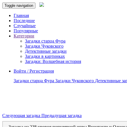
Toggle navigation
Главная
Последние
Случайные
Популярные
Категории
Загадки старца Фура
Загадки Чуковского
Детективные загадки
Загадки в картинках
Загадки: Волшебная история
Войти / Регистрация
Загадки старца Фура
Загадки Чуковского
Детективные за
Следующая загадка
Предыдущая загадка
Загадка из 238 уровня популярной игры Вконтакте и Однок